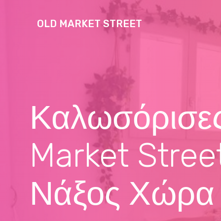
OLD MARKET STREET
Καλωσόρισες
Market Stree
Νάξος Χώρα