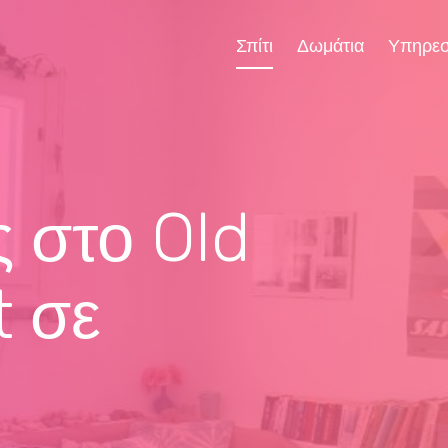
Σπίτι
Δωμάτια
Υπηρεσ
 στο Old
t σε